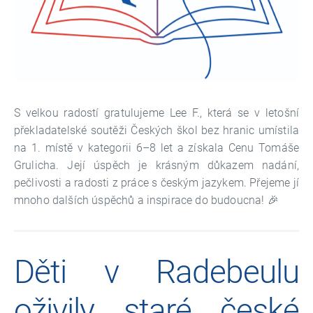
S velkou radostí gratulujeme Lee F., která se v letošní
překladatelské soutěži Českých škol bez hranic umístila
na 1. místě v kategorii 6–8 let a získala Cenu Tomáše
Grulicha. Její úspěch je krásným důkazem nadání,
pečlivosti a radosti z práce s českým jazykem. Přejeme jí
mnoho dalších úspěchů a inspirace do budoucna! 🎉
Děti v Radebeulu
oživily staré české