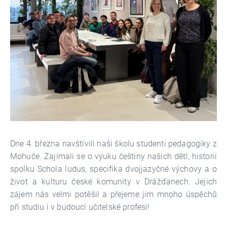
Dne 4. března navštívili naši školu studenti pedagogiky z
Mohuče. Zajímali se o výuku češtiny našich dětí, historii
spolku Schola ludus, specifika dvojjazyčné výchovy a o
život a kulturu české komunity v Drážďanech. Jejich
zájem nás velmi potěšil a přejeme jim mnoho úspěchů
při studiu i v budoucí učitelské profesi!