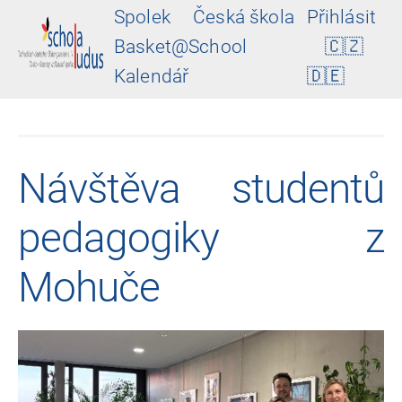
Spolek
Česká škola
Přihlásit
Basket@School
🇨🇿
Kalendář
🇩🇪
Návštěva studentů
pedagogiky z
Mohuče